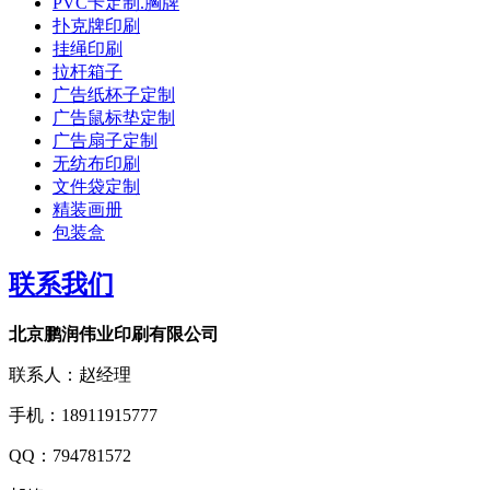
PVC卡定制.胸牌
扑克牌印刷
挂绳印刷
拉杆箱子
广告纸杯子定制
广告鼠标垫定制
广告扇子定制
无纺布印刷
文件袋定制
精装画册
包装盒
联系我们
北京鹏润伟业印刷有限公司
联系人：赵经理
手机：18911915777
QQ：794781572